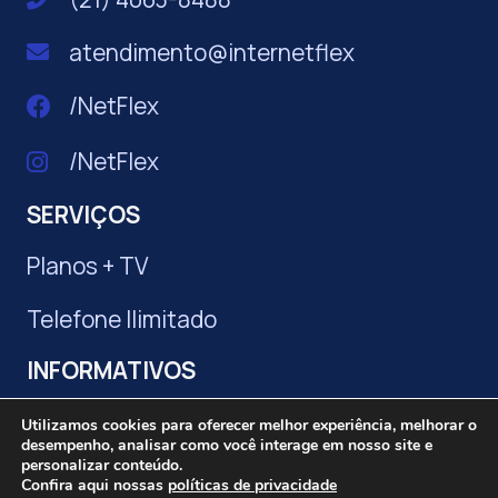
atendimento@internetflex
/NetFlex
/NetFlex
SERVIÇOS
Planos + TV
Telefone Ilimitado
INFORMATIVOS
Políticas de privacidade
Utilizamos cookies para oferecer melhor experiência, melhorar o
desempenho, analisar como você interage em nosso site e
personalizar conteúdo.
Trabalhe conosco
Confira aqui nossas
políticas de privacidade