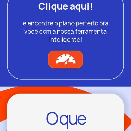
Clique aqui!
e encontre o plano perfeito pra
você com a nossa ferramenta
inteligente!
O que